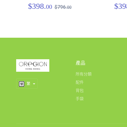
$398.
$39
00
$796.
00
產品
所有分類
配件
繁
背包
手袋