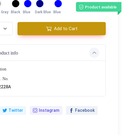
Product available
 Gray
Black
Blue
Dark Blue
Blue
Add to Cart
oduct info
tion
. No.
2228A
Twitter
Instagram
Facebook