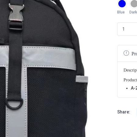
Blue
Dark
Pr
Descrip
Product
A-
Share: