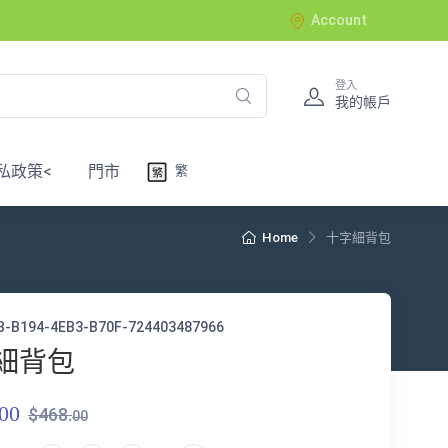
Account
登入
我的帳戶
私政策<
門市
繁
Home
十字細背包
B-B194-4EB3-B70F-724403487966
細背包
00
$468.
00