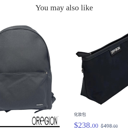
You may also like
化妝包
$238.
00
$498.
00