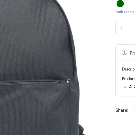
Dark Green
Pr
Descrip
Product
A-
Share: