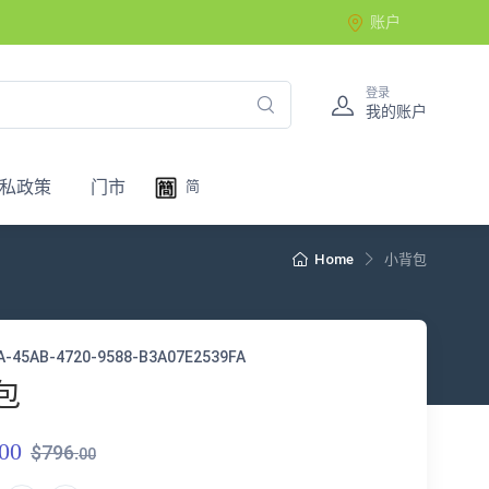
账户
登录
我的账户
私政策
门市
简
Home
小背包
A-45AB-4720-9588-B3A07E2539FA
包
00
$796.
00