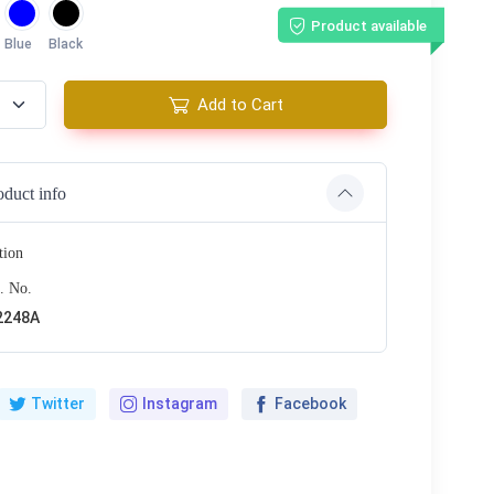
Product available
Blue
Black
Add to Cart
oduct info
tion
. No.
2248A
Twitter
Instagram
Facebook