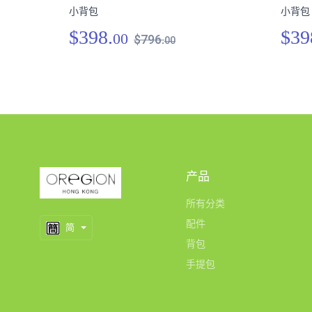
小背包
小背包
$398.
$39
00
$796.
00
产品
所有分类
配件
简
背包
手提包