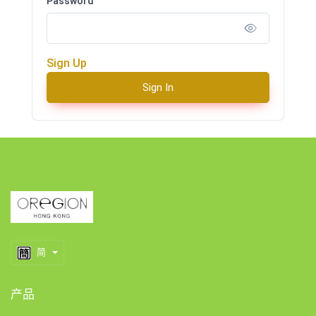
Password
Sign Up
Sign In
简
产品